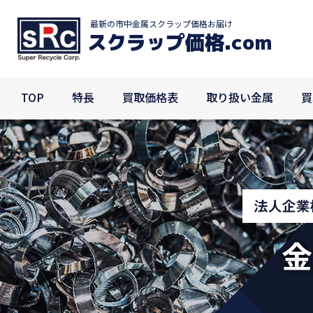
最新の市中金属スクラップ価格お届け
TOP
特長
買取価格表
取り扱い金属
買取事
スクラップ価格
.com
TOP
特長
買取価格表
取り扱い金属
買
金