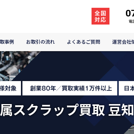
0
例
お取引の流れ
よくあるご質問
運営会社情報
全国
対応
電
取事例
お取引の流れ
よくあるご質問
運営会社
属スクラップ買取 豆