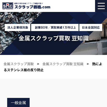
最新の市中金属スクラップ価格お届け
スクラップ価格
.com
金属スクラップ買取 豆知識
金属スクラップ買取
>
金属スクラップ買取 豆知識
> 熱によ
るステンレス板の反り防止
一般金属