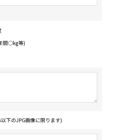
度
年間○kg等)
B以下のJPG画像に限ります)