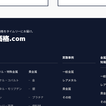
価格をタイムリーにお届け。
格.com
買取事例
金属
知識
タル・特殊金属
貴金属
一般金属
一般
ケル・コバルト
金
レアメタル
レア
タル・モリブデン
銀
貴金属
貴金
ン
プラチナ
その他
その
ッジ・溶液
歯科材