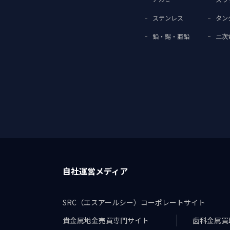
ステンレス
タン
鉛・錫・亜鉛
二次
自社運営メディア
SRC（エスアールシー）コーポレートサイト
貴金属地金売買専門サイト
歯科金属買