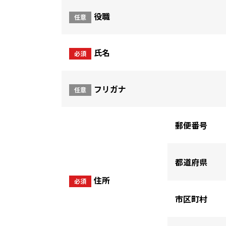
役職
任意
氏名
必須
フリガナ
任意
郵便番号
都道府県
住所
必須
市区町村