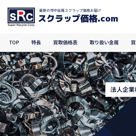
最新の市中金属スクラップ価格お届け
TOP
特長
買取価格表
取り扱い金属
買取事
スクラップ価格
.com
TOP
特長
買取価格表
取り扱い金属
買