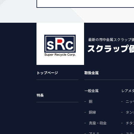
最新の市中金属スクラップ
スクラップ価
トップページ
取扱金属
一般金属
レアメ
特長
銅
ニッ
銅線
タン
真鍮・砲金
チタ
アルミ
スラ